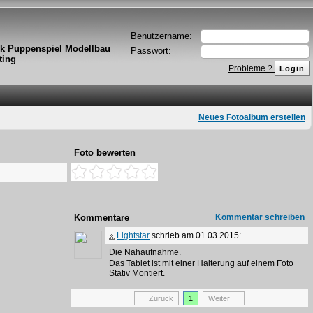
Benutzername:
k Puppenspiel Modellbau
Passwort:
ting
Probleme ?
Neues Fotoalbum erstellen
Foto bewerten
Kommentare
Kommentar schreiben
Lightstar
schrieb am 01.03.2015:
Die Nahaufnahme.
Das Tablet ist mit einer Halterung auf einem Foto
Stativ Montiert.
Zurück
1
Weiter